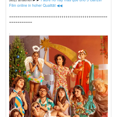
Film online in hoher Qualität ◀◀
===================++++++++++++++++++++========
===========
.